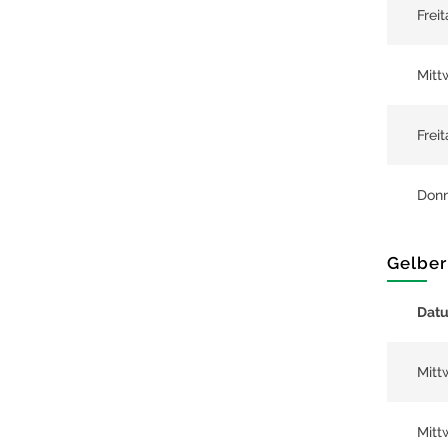
Frei
Mitt
Frei
Donn
Gelber
Dat
Mitt
Mitt