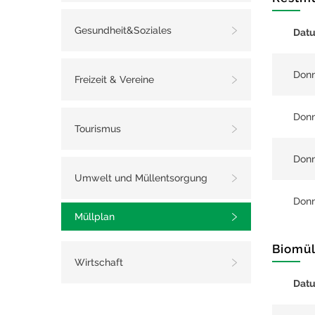
Gesundheit&Soziales
Dat
Donn
Freizeit & Vereine
Donn
Tourismus
Donn
Umwelt und Müllentsorgung
Donn
Müllplan
Biomül
Wirtschaft
Dat