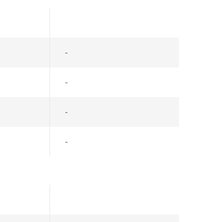
-
-
-
-