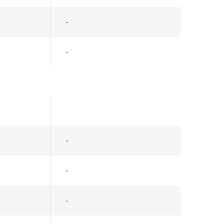
-
-
-
-
-