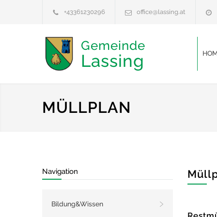
+43361230296
office@lassing.at
Gemeinde
HOM
Lassing
MÜLLPLAN
Navigation
Müll
Bildung&Wissen
Restmü