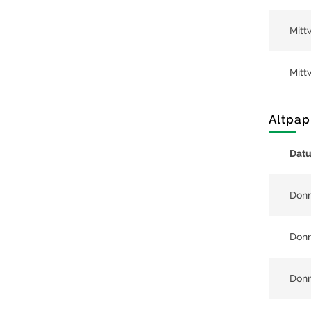
Mitt
Mitt
Altpap
Dat
Donn
Donn
Donn