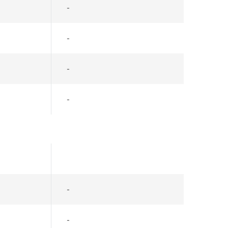
-
-
-
-
-
-